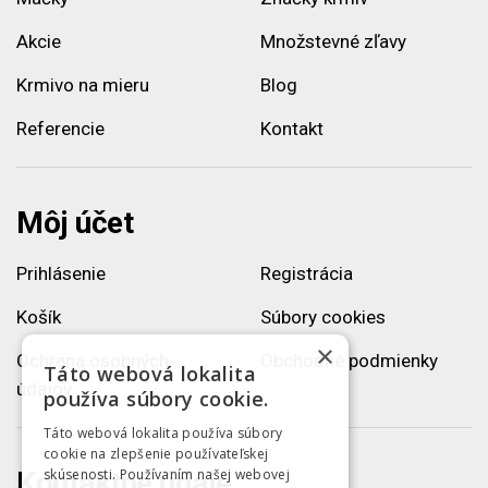
Akcie
Množstevné zľavy
Krmivo na mieru
Blog
Referencie
Kontakt
Môj účet
Prihlásenie
Registrácia
Košík
Súbory cookies
×
Ochrana osobných
Obchodné podmienky
Táto webová lokalita
údajov
používa súbory cookie.
Táto webová lokalita používa súbory
cookie na zlepšenie používateľskej
skúsenosti. Používaním našej webovej
Kontaktné údaje