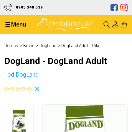
0905 348 539
Doprava zdarma od 50 eur
Menu
Ocenenie kvality a spoľahlivosti
Bezpečný nákup a ochrana Vašich
Domov
Brand
DogLand
DogLand Adult - 15kg
údajov
DogLand - DogLand Adult
od DogLand
(0)