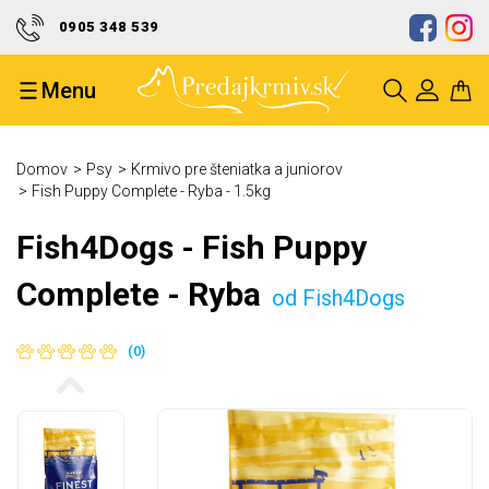
0905 348 539
Doprava zdarma od 50 eur
Menu
Ocenenie kvality a spoľahlivosti
Bezpečný nákup a ochrana Vašich
Domov
Psy
Krmivo pre šteniatka a juniorov
údajov
Fish Puppy Complete - Ryba - 1.5kg
Fish4Dogs - Fish Puppy
Complete - Ryba
od Fish4Dogs
(0)