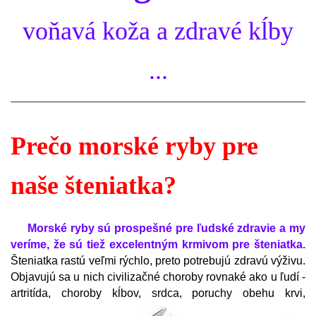
voňavá koža a zdravé kĺby
...
Prečo morské ryby pre
naše šteniatka?
Morské ryby sú prospešné pre ľudské zdravie a my
veríme, že sú tiež excelentným krmivom pre šteniatka.
Šteniatka rastú veľmi rýchlo, preto potrebujú zdravú výživu.
Objavujú sa u nich civilizačné choroby rovnaké ako u ľudí -
artritída,
choroby kĺbov, srdca, poruchy obehu krvi,