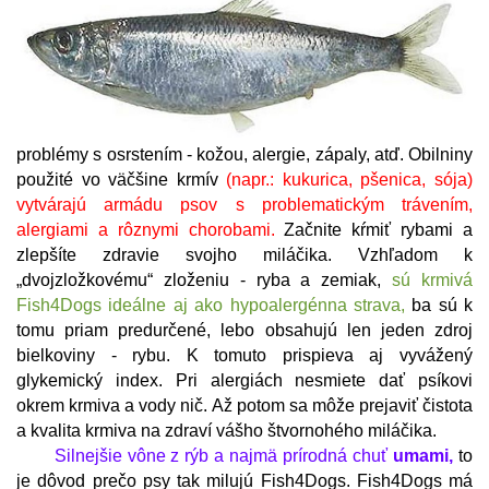
problémy s osrstením - kožou, alergie, zápaly, atď. Obilniny
použité vo väčšine krmív
(napr.: kukurica, pšenica, sója)
vytvárajú armádu psov s problematickým trávením,
alergiami a rôznymi chorobami.
Začnite kŕmiť rybami a
zlepšíte zdravie svojho miláčika. Vzhľadom k
„dvojzložkovému“ zloženiu - ryba a zemiak,
sú krmivá
Fish4Dogs ideálne aj ako hypoalergénna strava,
ba sú k
tomu priam predurčené, lebo obsahujú len jeden zdroj
bielkoviny - rybu. K tomuto prispieva aj vyvážený
glykemický index. Pri alergiách nesmiete dať psíkovi
okrem krmiva a vody nič. Až potom sa môže prejaviť čistota
a kvalita krmiva na zdraví vášho štvornohého miláčika.
Silnejšie vône z rýb a najmä prírodná chuť
umami,
to
je dôvod prečo psy tak milujú Fish4Dogs. Fish4Dogs má