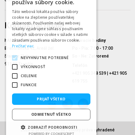
používa súbory cookie.
Táto webová lokalita používa súbory
cookie na zlepšenie používateľskej
skúsenosti. Používaním našej webovej
Kontaktné údaje
lokality vyjadrujete súhlas s používaním
všetkých súborov cookie v súlade s našimi
zásadami používania súborov cookie.
hAM SYSTEM s.r.o.
Otváracie hodiny
Prečítať viac
Bratislavská 42, Areál žel.
Po - Pia:
7:00 - 17:00
Stanice Zlatovce
So - Ne:
Zatvorené
NEVYHNUTNE POTREBNÉ
911 05 Trenčín
Telefón
VÝKONNOSŤ
+421 905 348 539 | +421 905
CIELENIE
619 755
FUNKCIE
PRIJAŤ VŠETKO
ODMIETNUŤ VŠETKO
ZOBRAZIŤ PODROBNOSTI
2026 © predajkrmiv.sk | Všetky práva vyhradené
POWERED BY COOKIESCRIPT