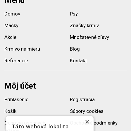
Menu
Domov
Psy
Mačky
Značky krmív
Akcie
Množstevné zľavy
Krmivo na mieru
Blog
Referencie
Kontakt
Môj účet
Prihlásenie
Registrácia
Košík
Súbory cookies
×
Ochrana osobných
Obchodné podmienky
Táto webová lokalita
údajov