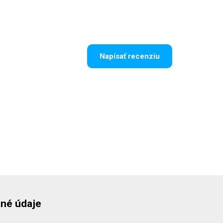
Napísať recenziu
né údaje