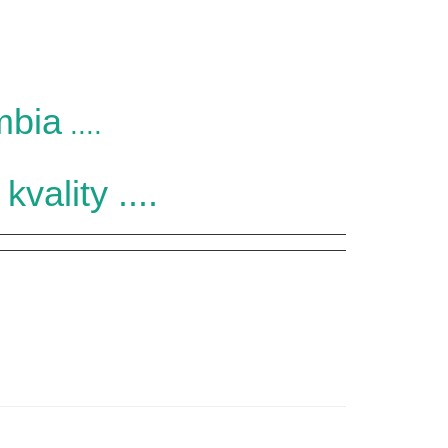
mbia
....
kvality
....