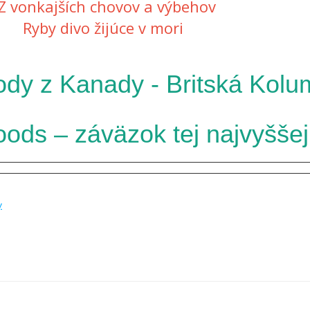
Z vonkajších chovov a výbehov
Ryby divo žijúce v mori
írody z Kanady - Britská Kolu
ods – záväzok tej najvyššej 
y