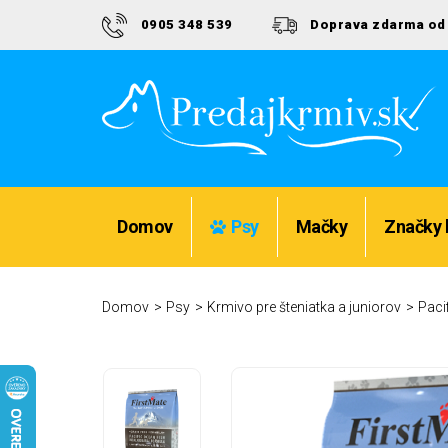
0905 348 539
Doprava zdarma od 
Bezpečný nákup a ochrana Vašich údajov
Domov
Psy
Mačky
Značky 
Domov
Psy
Krmivo pre šteniatka a juniorov
Paci