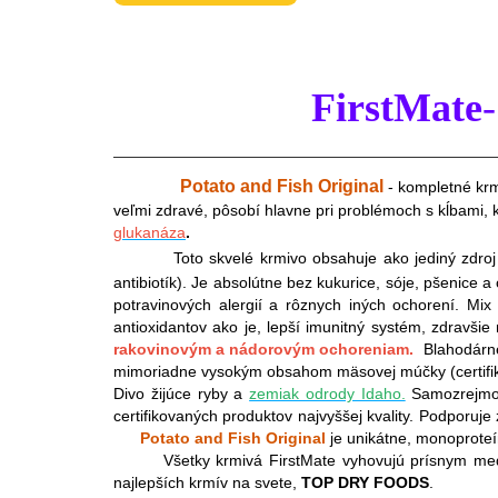
FirstMate
Potato and Fish Original
-
kompletné krm
veľmi zdravé, pôsobí hlavne pri problémoch s kĺbami, 
glukanáza
.
Toto skvelé krmivo obsahuje ako jediný zdroj ži
antibiotík). Je absolútne bez kukurice, sóje, pšenice 
potravinových alergií a rôznych iných ochorení. Mix
antioxidantov ako je, lepší imunitný systém, zdravš
rakovinovým a nádorovým ochoreniam.
Blahodárne
mimoriadne vysokým obsahom mäsovej múčky (certifikov
Divo žijúce ryby a
zemiak odrody Idaho.
Samozrejmo
certifikovaných produktov najvyššej kvality. Podporuje
Potato and Fish Original
je unikátne, monoproteí
Všetky krmivá FirstMate vyhovujú prísnym me
najlepších krmív na svete,
TOP DRY FOODS
.