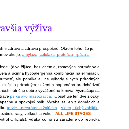
ravšia výživa
ľmi zdravé a zdraviu prospešné. Okrem toho, že je
ýmov ako je,
amyláza, celuláza, proteáza, lipáza a
slede. (divo žijúce, bez chémie, rastových hormónov a
 skvelá a účinná hypoalergénna kombinácia na elimináciu
utnosť, ale ponúka aj iné výhody silných prírodných
Svojim čisto prírodným zložením napomáha predchádzať
tnosti nutrične dobre vyváženého krmiva. Vyznačuje sa
strave
psíka ako mäsožravca.
Obsahuje len dve zložky.
pachu a spokojný psík. Vyrába sa len z domácich a
iku
torzie - prevrátenia žalúdka
.
Video
-
tichý zabiják.
zdielu rasy, veľkosti a veku -
ALL LIFE STAGES
.
trol Officials), vďaka čomu sú zaradené do rebríčka