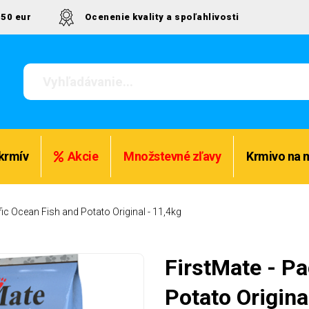
50 eur
Ocenenie kvality a spoľahlivosti
krmív
Akcie
Množstevné zľavy
Krmivo na 
fic Ocean Fish and Potato Original - 11,4kg
FirstMate - Pa
Potato Origin