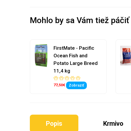
Mohlo by sa Vám tiež páčiť
FirstMate - Pacific
Ocean Fish and
Potato Large Breed
11,4 kg
77,50€
Zobraziť
Popis
Krmivo