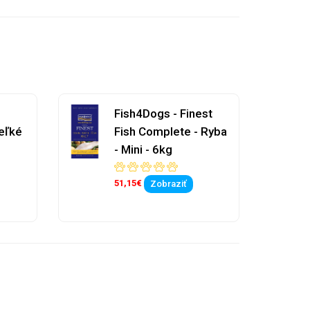
Fish4Dogs - Finest
eľké
Fish Complete - Ryba
- Mini - 6kg
51,15€
Zobraziť