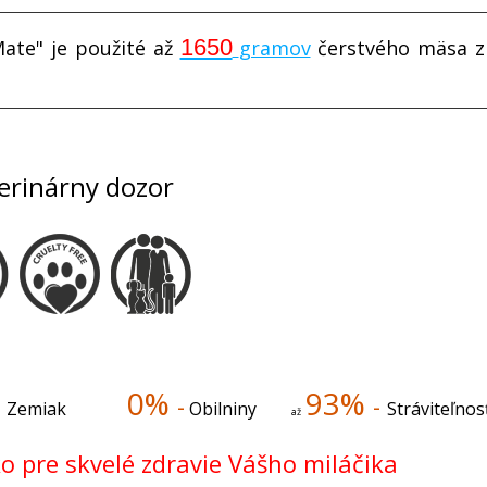
1650
Mate" je použité až
gramov
čerstvého mäsa z 
erinárny dozor
0%
93%
-
-
Zemiak
Obilniny
Stráviteľnos
až
o pre skvelé zdravie Vášho miláčika