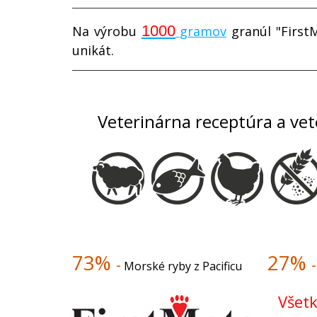
1000
Na výrobu
gramov
granúl "First
unikát.
Veterinárna receptúra a vet
73%
27%
-
-
Morské ryby z Pacificu
Všetk