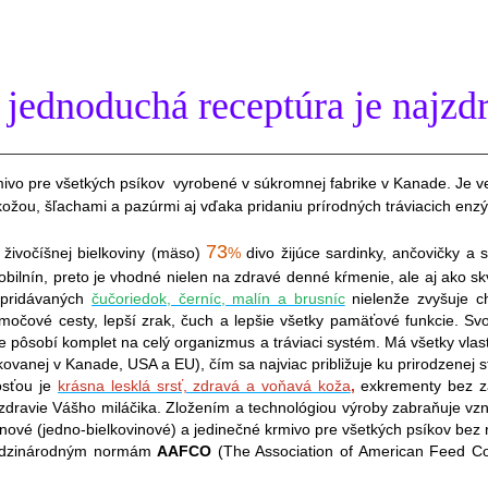
-
jednoduchá receptúra je najzd
ivo pre všetkých psíkov vyrobené v súkromnej fabrike v Kanade. Je ve
kožou, šľachami a pazúrmi aj vďaka pridaniu prírodných tráviacich enz
73
vočíšnej bielkoviny
(mäso)
%
divo žijúce sardinky, ančovičky a 
a obilnín, preto je vhodné nielen na zdravé denné kŕmenie, ale aj ako
 pridávaných
čučoriedok, černíc, malín a brusníc
nielenže zvyšuje ch
ie močové cesty, lepší zrak, čuch a lepšie všetky pamäťové funkcie. 
 pôsobí komplet na celý organizmus a tráviaci systém. Má všetky vlas
anej v Kanade, USA a EU), čím sa najviac približuje ku prirodzenej 
sťou je
krásna lesklá srsť, zdravá a voňavá koža
,
exkrementy bez zá
 zdravie Vášho miláčika.
Zložením a technológiou výroby zabraňuje vzn
nové (jedno-bielkovinové) a jedinečné krmivo pre všetkých psíkov bez ro
dzinárodným normám
AAFCO
(The Association of American Feed Con