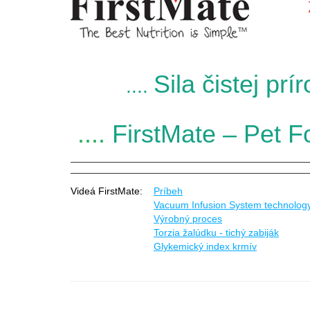
Sila čistej pr
....
....
FirstMate – Pet Fo
Videá FirstMate:
Príbeh
Vacuum Infusion System technolog
Výrobný proces
Torzia žalúdku - tichý zabiják
Glykemický index krmív