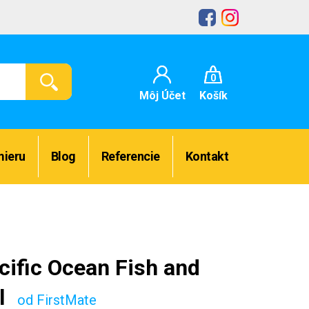
0
Môj Účet
Košík
mieru
Blog
Referencie
Kontakt
cific Ocean Fish and
al
od FirstMate