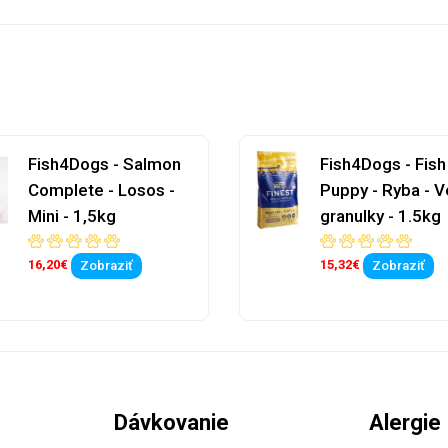
Fish4Dogs - Salmon
Fish4Dogs - Fish
Complete - Losos -
Puppy - Ryba - V
Mini - 1,5kg
granulky - 1.5kg
16,20€
15,32€
Zobraziť
Zobraziť
Dávkovanie
Alergie