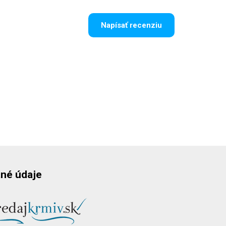
Napísať recenziu
né údaje