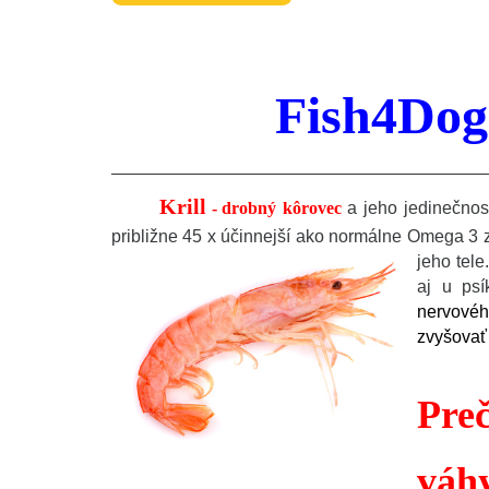
Fish4Dog
Krill
-
drobný kôrovec
a jeho jedinečnos
približne 45 x účinnejší ako normálne Omega 3 z
jeho tele
aj u ps
nervovéh
zvyšovať 
Pre
váh