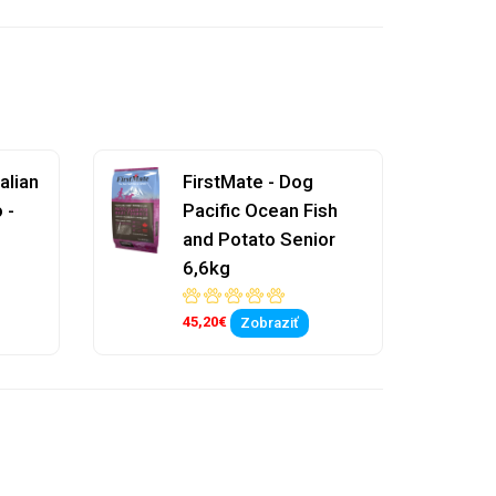
alian
FirstMate - Dog
 -
Pacific Ocean Fish
and Potato Senior
6,6kg
45,20€
Zobraziť