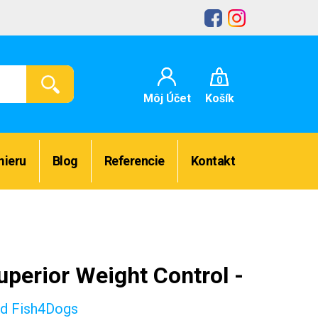
0
Môj Účet
Košík
mieru
Blog
Referencie
Kontakt
perior Weight Control -
d Fish4Dogs