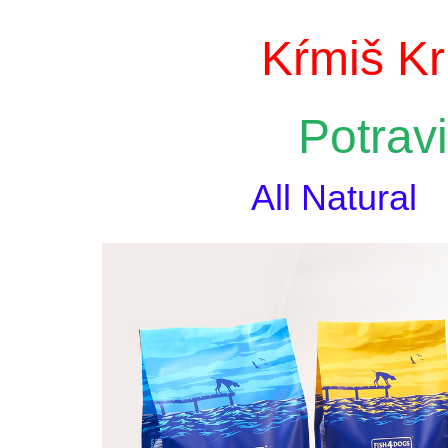
Kŕmiš Kr
Potrav
All Natural