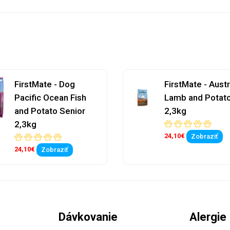
FirstMate - Dog
FirstMate - Austr
Pacific Ocean Fish
Lamb and Potato
and Potato Senior
2,3kg
2,3kg
24,10€
Zobraziť
24,10€
Zobraziť
Dávkovanie
Alergie