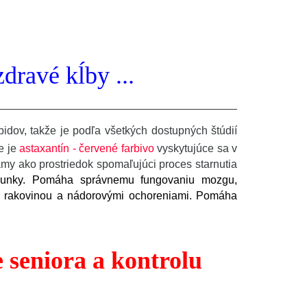
dravé kĺby ...
pidov, takže je podľa všetkých dostupných štúdií
e je
astaxantín - červené farbivo
vyskytujúce sa v
známy ako prostriedok spomaľujúci proces starnutia
bunky. Pomáha správnemu fungovaniu mozgu,
k s rakovinou a nádorovými ochoreniami. Pomáha
e seniora a kontrolu