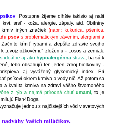
 psíkov
.
Postupne žijeme dlhšie takisto aj naši
krvi, srsť - koža, alergie, zápaly, atď. Obilniny
 krmív iných značiek
(napr.: kukurica, pšenica,
ádu psov
s problematickým trávením, alergiami a
. Začnite kŕmiť rybami a zlepšíte zdravie svojho
 k „dvojzložkovému“ zloženiu - Losos a zemiak,
s ideálne aj ako
hypoalergénna
strava,
ba sú k
né, lebo obsahujú len jeden zdroj bielkoviny -
rispieva aj vyvážený glykemický index. Pri
dať psíkovi okrem krmiva a vody nič. Až potom sa
ta a kvalita krmiva na zdraví vášho štvornohého
 vône z rýb a najmä prírodná chuť
umami
,
to je
 milujú Fish4Dogs.
yznačuje jednou z najčistejších vôd v svetových
u nadváhy Vašich miláčikov.