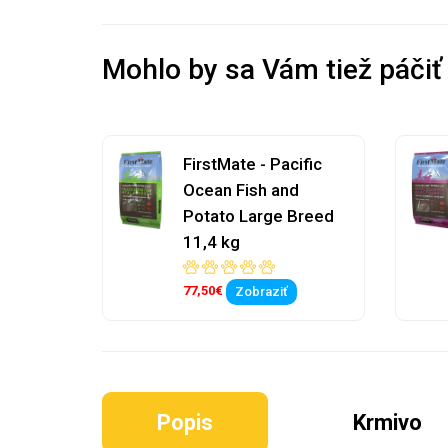
Mohlo by sa Vám tiež páčiť
FirstMate - Pacific
Ocean Fish and
Potato Large Breed
11,4 kg
77,50€
Zobraziť
Popis
Krmivo