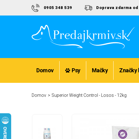
0905 348 539
Doprava zdarma od 
Bezpečný nákup a ochrana Vašich údajov
Domov
Psy
Mačky
Značky 
Domov
Superior Weight Control - Losos - 12kg