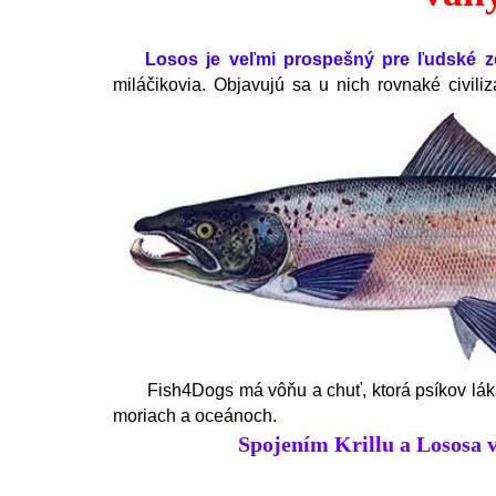
Losos je veľmi prospešný pre ľudské zd
miláčikovia. Objavujú sa u nich rovnaké civili
Fish4Dogs má vôňu a chuť, ktorá psíkov láka. V
moriach a oceánoch.
Spojením Krillu a Lososa v