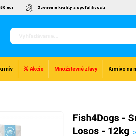
50 eur
Ocenenie kvality a spoľahlivosti
krmív
Akcie
Množstevné zľavy
Krmivo na 
Fish4Dogs - Su
Losos - 12kg
o