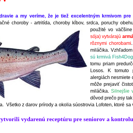
ravie a my veríme, že je tiež excelentným krmivom pre
začné choroby - artritída, choroby
kĺbov, srdca, poruchy obehu 
použité vo väčšine
sója) vytvárajú
arm
rôznymi chorobami
miláčika. Vzhľadom
sú krmivá Fish4Dog
tomu priam predurče
Losos. K tomuto p
alergiách nesmiete 
môže prejaviť čisto
miláčika.
Silnejšie
dôvod prečo psy tak
šetko z darov prírody a okolia súostrovia Lofoten, ktoré sa v
ytvorili vydarenú receptúru pre seniorov a kontrol