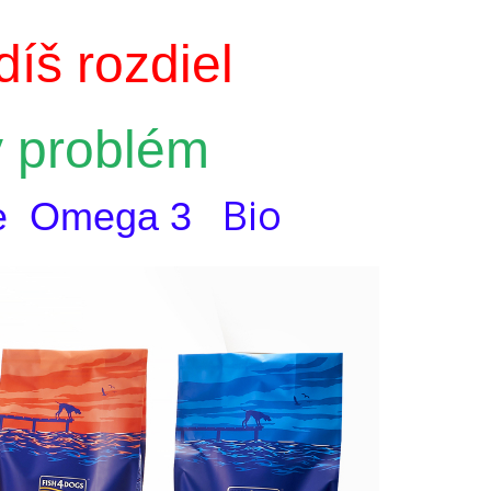
íš rozdiel
y problém
Bio
óje Omega 3