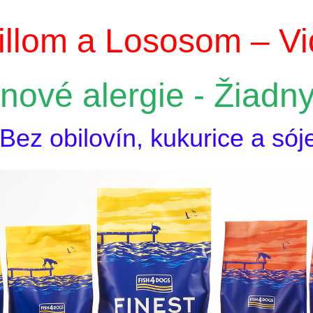
illom a Lososom – Vid
inové alergie - Žiadn
 Bez obilovín, kukurice a s