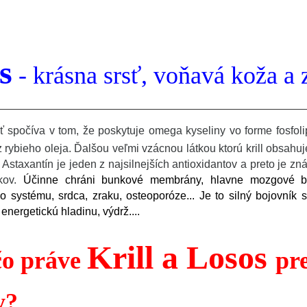
s
- krásna srsť, voňavá koža a z
ť spočíva v tom, že poskytuje omega kyseliny vo forme fosfoli
 rybieho oleja. Ďalšou veľmi vzácnou látkou ktorú krill obsahuj
. Astaxantín je jeden z najsilnejších antioxidantov a preto je 
íkov.
Účinne chráni bunkové membrány, hlavne mozgové 
o systému, srdca, zraku, osteoporóze... Je to silný bojovní
energetickú hladinu, výdrž....
Krill a Losos
čo práve
pr
y?