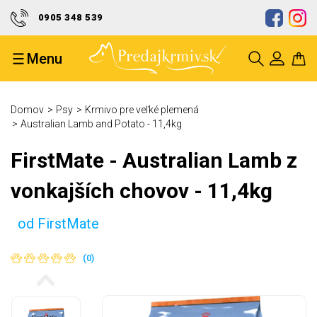
0905 348 539
Doprava zdarma od 50 eur
Menu
Ocenenie kvality a spoľahlivosti
Bezpečný nákup a ochrana Vašich
Domov
Psy
Krmivo pre veľké plemená
údajov
Australian Lamb and Potato - 11,4kg
FirstMate - Australian Lamb z
vonkajších chovov - 11,4kg
od FirstMate
(0)