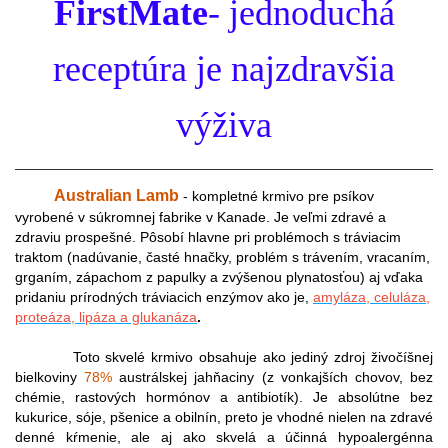
FirstMate
-
jednoduchá
receptúra je najzdravšia
výživa
Australian Lamb
-
kompletné krmivo pre psíkov
vyrobené v súkromnej fabrike v Kanade. Je veľmi zdravé a
zdraviu prospešné. Pôsobí hlavne pri problémoch s tráviacim
traktom (nadúvanie, časté hnačky, problém s trávením, vracaním,
grganím, zápachom z papulky a zvýšenou plynatosťou) aj vďaka
pridaniu prírodných tráviacich enzýmov ako je,
amyláza, celuláza,
proteáza, lipáza a glukanáza
.
Toto skvelé krmivo obsahuje ako jediný zdroj živočíšnej
bielkoviny
78%
austrálskej jahňaciny (z vonkajších chovov, bez
chémie, rastových hormónov a antibiotík). Je absolútne bez
kukurice, sóje, pšenice a obilnín, preto je vhodné nielen na zdravé
denné kŕmenie, ale aj ako skvelá a účinná hypoalergénna