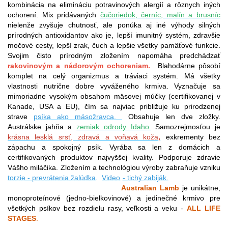
kombinácia na elimináciu potravinových alergií a rôznych iných
ochorení. Mix pridávaných
čučoriedok, černíc, malín a brusníc
nielenže zvyšuje chutnosť, ale ponúka aj iné výhody silných
prírodných antioxidantov ako je, lepší imunitný systém, zdravšie
močové cesty, lepší zrak, čuch a lepšie všetky pamäťové funkcie.
Svojim čisto prírodným zložením napomáha predchádzať
rakovinovým a nádorovým ochoreniam.
Blahodárne pôsobí
komplet na celý organizmus a tráviaci systém. Má všetky
vlastnosti nutrične dobre vyváženého krmiva. Vyznačuje sa
mimoriadne vysokým obsahom mäsovej múčky (certifikovanej v
Kanade, USA a EU), čím sa najviac približuje ku prirodzenej
strave
psíka ako mäsožravca.
Obsahuje len dve zložky.
Austrálske jahňa a
zemiak odrody Idaho.
Samozrejmosťou je
krásna lesklá srsť, zdravá a voňavá koža
,
exkrementy bez
zápachu a spokojný psík. Vyrába sa len z domácich a
certifikovaných produktov najvyššej kvality. Podporuje zdravie
Vášho miláčika.
Zložením a technológiou výroby zabraňuje vzniku
torzie - prevrátenia žalúdka
.
Video
-
tichý zabiják.
Australian Lamb
je unikátne,
monoproteínové (jedno-bielkovinové) a jedinečné krmivo pre
všetkých psíkov bez rozdielu rasy, veľkosti a veku -
ALL LIFE
STAGES
.