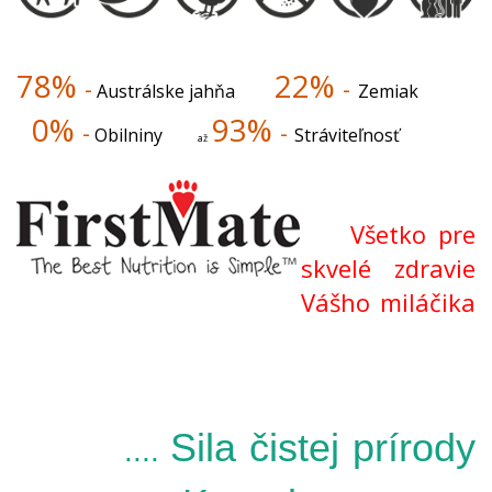
78%
22%
-
-
Austrálske jahňa
Zemiak
0%
93%
-
-
Obilniny
Stráviteľnosť
až
Všetko pre
skvelé zdravie
Vášho miláčika
Sila čistej prírody
....