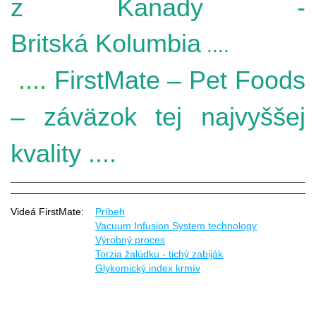
z Kanady -
Britská Kolumbia
....
....
FirstMate – Pet Foods
– záväzok tej najvyššej
kvality
....
Videá FirstMate:
Príbeh
Vacuum Infusion System technology
Výrobný proces
Torzia žalúdku - tichý zabiják
Glykemický index krmív