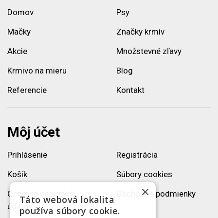
Domov
Psy
Mačky
Značky krmív
Akcie
Množstevné zľavy
Krmivo na mieru
Blog
Referencie
Kontakt
Môj účet
Prihlásenie
Registrácia
Košík
Súbory cookies
×
Ochrana osobných
Obchodné podmienky
Táto webová lokalita
údajov
používa súbory cookie.