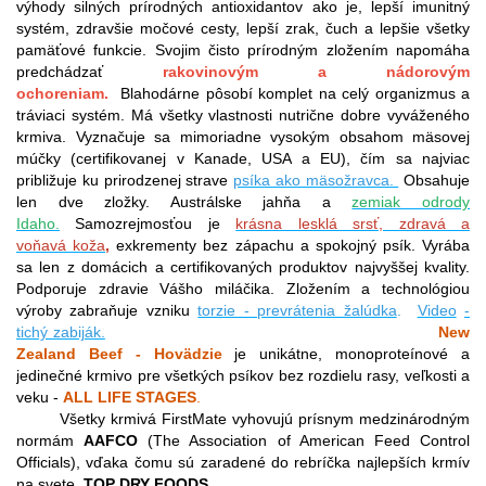
výhody silných prírodných antioxidantov ako je, lepší imunitný
systém, zdravšie močové cesty, lepší zrak, čuch a lepšie všetky
pamäťové funkcie. Svojim čisto prírodným zložením napomáha
predchádzať
rakovinovým a nádorovým
ochoreniam.
Blahodárne pôsobí komplet na celý organizmus a
tráviaci systém. Má všetky vlastnosti nutrične dobre vyváženého
krmiva. Vyznačuje sa mimoriadne vysokým obsahom mäsovej
múčky (certifikovanej v Kanade, USA a EU), čím sa najviac
približuje ku prirodzenej strave
psíka ako mäsožravca.
Obsahuje
len dve zložky. Austrálske jahňa a
zemiak odrody
Idaho.
Samozrejmosťou je
krásna lesklá srsť, zdravá a
voňavá koža
,
exkrementy bez zápachu a spokojný psík. Vyrába
sa len z domácich a certifikovaných produktov najvyššej kvality.
Podporuje zdravie Vášho miláčika.
Zložením a technológiou
výroby zabraňuje vzniku
torzie - prevrátenia žalúdka
.
Video
-
tichý zabiják.
New
Zealand Beef - Hovädzie
je unikátne, monoproteínové a
jedinečné krmivo pre všetkých psíkov bez rozdielu rasy, veľkosti a
veku -
ALL LIFE STAGES
.
Všetky krmivá FirstMate vyhovujú prísnym medzinárodným
normám
AAFCO
(The Association of American Feed Control
Officials), vďaka čomu sú zaradené do rebríčka najlepších krmív
na svete,
TOP DRY FOODS
.