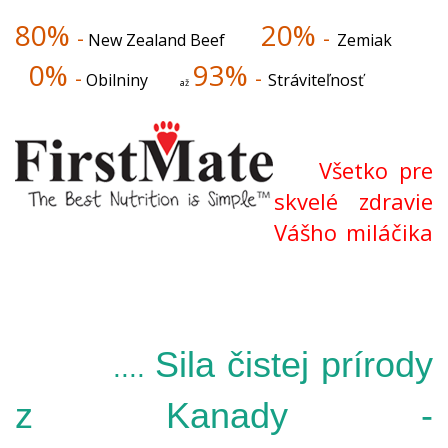
80%
20%
-
-
New Zealand Beef
Zemiak
0%
93%
-
-
Obilniny
Stráviteľnosť
až
Všetko pre
skvelé zdravie
Vášho miláčika
Sila čistej prírody
....
z Kanady -