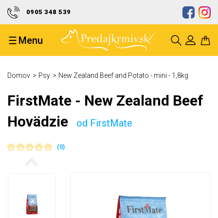
0905 348 539
Doprava zdarma od 50 eur
Menu
Ocenenie kvality a spoľahlivosti
Bezpečný nákup a ochrana Vašich
Domov
Psy
New Zealand Beef and Potato - mini - 1,8kg
údajov
FirstMate - New Zealand Beef
Hovädzie
od FirstMate
(0)