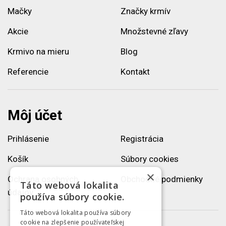
Mačky
Značky krmív
Akcie
Množstevné zľavy
Krmivo na mieru
Blog
Referencie
Kontakt
Môj účet
Prihlásenie
Registrácia
Košík
Súbory cookies
×
Ochrana osobných
Obchodné podmienky
Táto webová lokalita
údajov
používa súbory cookie.
Táto webová lokalita používa súbory
cookie na zlepšenie používateľskej