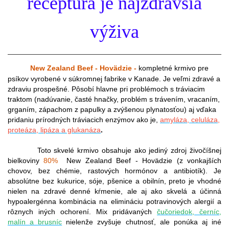
receptúra je najzdravšia
výživa
New Zealand Beef - Hovädzie -
kompletné krmivo pre
psíkov vyrobené v súkromnej fabrike v Kanade. Je veľmi zdravé a
zdraviu prospešné. Pôsobí hlavne pri problémoch s tráviacim
traktom (nadúvanie, časté hnačky, problém s trávením, vracaním,
grganím, zápachom z papulky a zvýšenou plynatosťou) aj vďaka
pridaniu prírodných tráviacich enzýmov ako je,
amyláza, celuláza,
proteáza, lipáza a glukanáza
.
Toto skvelé krmivo obsahuje ako jediný zdroj živočíšnej
bielkoviny
80%
New Zealand Beef - Hovädzie (z vonkajších
chovov, bez chémie, rastových hormónov a antibiotík). Je
absolútne bez kukurice, sóje, pšenice a obilnín, preto je vhodné
nielen na zdravé denné kŕmenie, ale aj ako skvelá a účinná
hypoalergénna kombinácia na elimináciu potravinových alergií a
rôznych iných ochorení. Mix pridávaných
čučoriedok, černíc,
malín a brusníc
nielenže zvyšuje chutnosť, ale ponúka aj iné